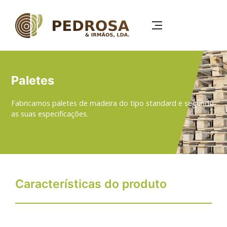
Passar
para
o
conteúdo
principal
Paletes
Fabricamos paletes de madeira do tipo standard e segundo
as suas especificações.
Características do produto