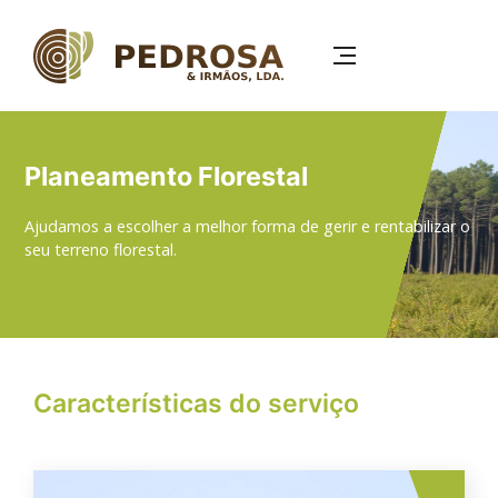
Passar
para
o
conteúdo
principal
Planeamento Florestal
Ajudamos a escolher a melhor forma de gerir e rentabilizar o
seu terreno florestal.
Características do serviço
Imagem