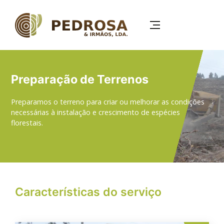
Passar
para
o
conteúdo
principal
Preparação de Terrenos
Preparamos o terreno para criar ou melhorar as condições
necessárias à instalação e crescimento de espécies
florestais.
Características do serviço