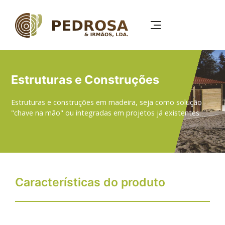
Passar
para
o
conteúdo
principal
Estruturas e Construções
Estruturas e construções em madeira, seja como solução
"chave na mão" ou integradas em projetos já existentes.
Características do produto